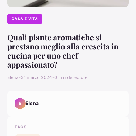
CASA E VITA
Quali piante aromatiche si
prestano meglio alla crescita in
cucina per uno chef
appassionato?
Elena
•
31 marzo 2024
•
6 min de lecture
Elena
E
TAGS